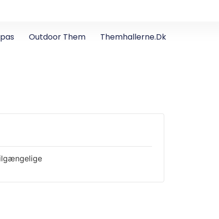
apas
Outdoor Them
Themhallerne.dk
tilgængelige