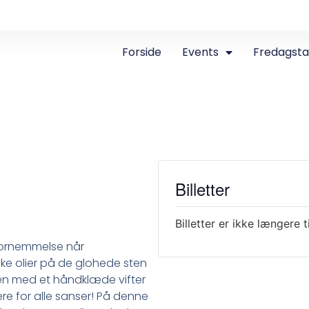
Forside
Events
Fredagst
Billetter
Billetter er ikke længere 
 fornemmelse når
e olier på de glohede sten
n med et håndklæde vifter
re for alle sanser! På denne