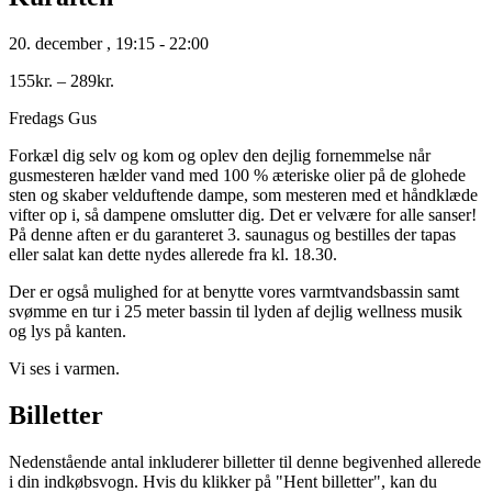
20. december
,
19:15
-
22:00
155kr. – 289kr.
Fredags Gus
Forkæl dig selv og kom og oplev den dejlig fornemmelse når
gusmesteren hælder vand med 100 % æteriske olier på de glohede
sten og skaber velduftende dampe, som mesteren med et håndklæde
vifter op i, så dampene omslutter dig. Det er velvære for alle sanser!
På denne aften er du garanteret 3. saunagus og bestilles der tapas
eller salat kan dette nydes allerede fra kl. 18.30.
Der er også mulighed for at benytte vores varmtvandsbassin samt
svømme en tur i 25 meter bassin til lyden af dejlig wellness musik
og lys på kanten.
Vi ses i varmen.
Billetter
Nedenstående antal inkluderer billetter til denne begivenhed allerede
i din indkøbsvogn. Hvis du klikker på "Hent billetter", kan du