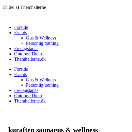
Videre
En del af Themhallerne
til
indhold
Forside
Events
Gus & Wellness
Personlig træning
Fredagstapas
Outdoor Them
Themhallerne.dk
Forside
Events
Gus & Wellness
Personlig træning
Fredagstapas
Outdoor Them
Themhallerne.dk
kuraften saunagus & wellness