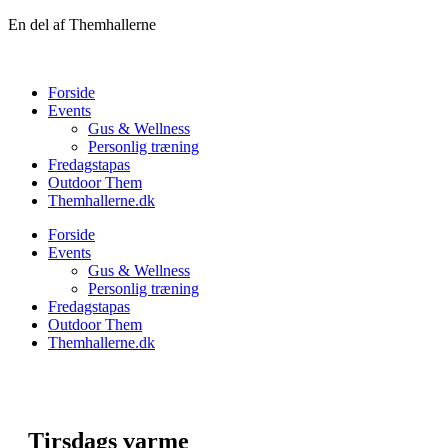
Videre
En del af Themhallerne
til
indhold
Forside
Events
Gus & Wellness
Personlig træning
Fredagstapas
Outdoor Them
Themhallerne.dk
Forside
Events
Gus & Wellness
Personlig træning
Fredagstapas
Outdoor Them
Themhallerne.dk
Tirsdags varme