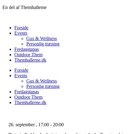
Videre
En del af Themhallerne
til
indhold
Forside
Events
Gus & Wellness
Personlig træning
Fredagstapas
Outdoor Them
Themhallerne.dk
Forside
Events
Gus & Wellness
Personlig træning
Fredagstapas
Outdoor Them
Themhallerne.dk
26. september
,
17:00
-
20:00