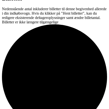
Nedenstående antal inkluderer billetter til denne begivenhed allerede
i din indkøbsvogn. Hvis du klikker på "Hent billetter", kan du
redigere eksisterende deltageroplysninger samt ændre billetantal.
Billetter er ikke længere tilgængelige