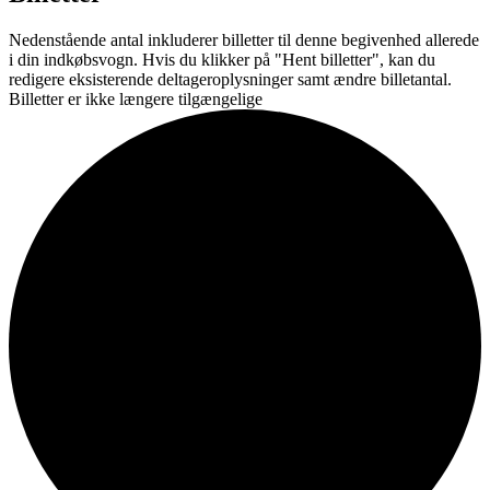
Nedenstående antal inkluderer billetter til denne begivenhed allerede
i din indkøbsvogn. Hvis du klikker på "Hent billetter", kan du
redigere eksisterende deltageroplysninger samt ændre billetantal.
Billetter er ikke længere tilgængelige