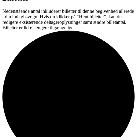
Nedenstående antal inkluderer billetter til denne begivenhed allerede
i din indkøbsvogn. Hvis du klikker på "Hent billetter", kan du
redigere eksisterende deltageroplysninger samt ændre billetantal.
Billetter er ikke længere tilgængelige