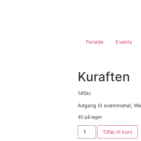
Forside
Events
Kuraften
145
kr.
Adgang til svømmehal, Wel
40 på lager
Tilføj til kurv