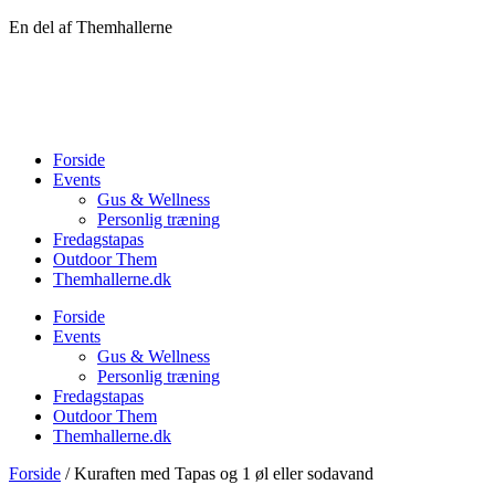
Videre
En del af Themhallerne
til
indhold
Forside
Events
Gus & Wellness
Personlig træning
Fredagstapas
Outdoor Them
Themhallerne.dk
Forside
Events
Gus & Wellness
Personlig træning
Fredagstapas
Outdoor Them
Themhallerne.dk
Forside
/ Kuraften med Tapas og 1 øl eller sodavand