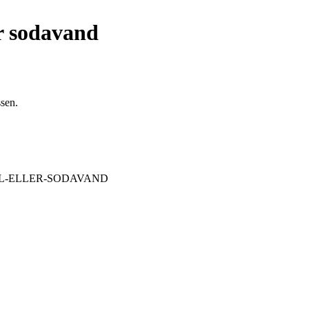
er sodavand
ssen.
ØL-ELLER-SODAVAND