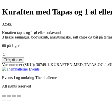
Kuraften med Tapas og 1 øl ell
325
kr.
Kuraften tapas og 1 øl eller sodavand
3 lækre saunagus, bodyskrub, ansigtsmaske, salt chips og bål på terra
60 på lager
Kuraften
med
Tilføj til kurv
Tapas
Varenummer (SKU):
30749-1-KURAFTEN-MED-TAPAS-OG-1-
og
1
øl
Events I og omkring Themhallerne
eller
sodavand
All rights reserved
antal