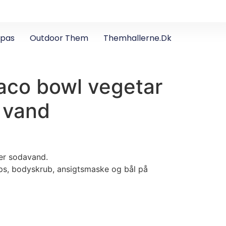
apas
Outdoor Them
Themhallerne.dk
aco bowl vegetar
r vand
ler sodavand.
ips, bodyskrub, ansigtsmaske og bål på