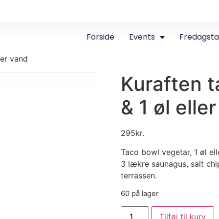
Forside
Events
Fredagst
ler vand
Kuraften t
& 1 øl elle
295
kr.
Taco bowl vegetar, 1 øl el
3 lækre saunagus, salt ch
terrassen.
60 på lager
Tilføj til kurv