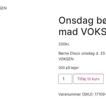
KSEN
Onsdag bø
mad VOK
200
kr.
Børne Disco onsdag d. 25
VOKSEN
300 på lager
Tilføj til kurv
Varenummer (SKU):
1710