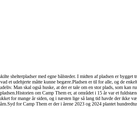
skilte shelterpladser med egne bålsteder. I midten af pladsen er bygget 
d et udehjerte måtte kunne begære.Pladsen er til for alle, og de enke
og udeliv. Man skal også huske, at der er tale om en stor plads, som k
på pladsen.Historien om Camp Them er, at området i 15 år var et fuldstænd
kket for mange år siden, og i næsten lige så lang tid havde der ikke 
-fyrtårn.Syd for Camp Them er der i årene 2023 og 2024 plantet hundredt