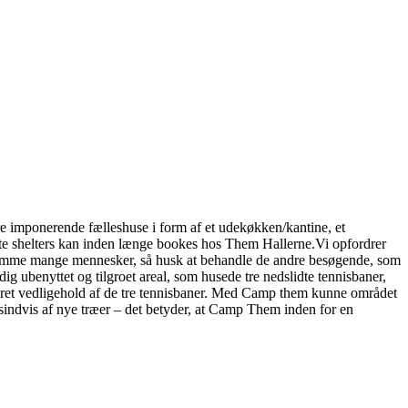
tre imponerende fælleshuse i form af et udekøkken/kantine, et
lte shelters kan inden længe bookes hos Them Hallerne.Vi opfordrer
an rumme mange mennesker, så husk at behandle de andre besøgende, som
ig ubenyttet og tilgroet areal, som husede tre nedslidte tennisbaner,
været vedligehold af de tre tennisbaner. Med Camp them kunne området
usindvis af nye træer – det betyder, at Camp Them inden for en