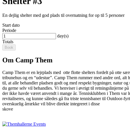
Shelter #3
En dejlig shelter med god plads til overnatning for op til 5 personer
Start dato
Periode
day(s)
Totals
Book
Om Camp Them
Camp Them er en lejrplads med otte flotte shelters fordelt på otte sær
tribunehus og en “udestue”. Camp Them rummer med andre ord, alt hva
til, at alle behandler pladsen godt og med respekt bygninger, natur 
du gerne selv vil behandles. Vi henviser i øvrigt til retningslinjerne 
der ikke havde været anvendt i mange år. Tennisklubben i Them var lu
revitaliseres, og kunne således gå fra triste tennisbaner til Outdoor
overskuelig årrække vil blive direkte integreret i disse
skove